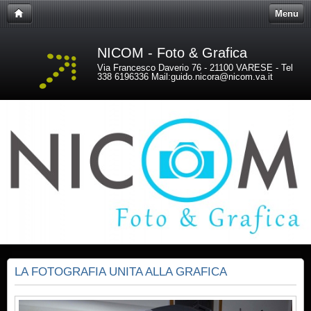
Menu
NICOM - Foto & Grafica
Via Francesco Daverio 76 - 21100 VARESE - Tel
338 6196336 Mail:guido.nicora@nicom.va.it
LA FOTOGRAFIA UNITA ALLA GRAFICA